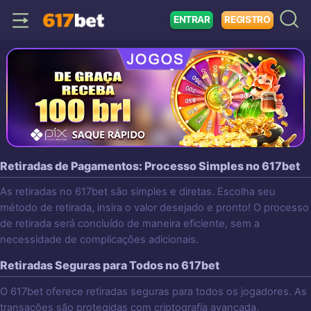
ENTRAR
REGISTRO
Retiradas de Pagamentos: Processo Simples no 617bet
As retiradas no 617bet são simples e diretas. Escolha seu
método de retirada, insira o valor desejado e pronto! O processo
de retirada será concluído de maneira eficiente, sem a
necessidade de complicações adicionais.
Retiradas Seguras para Todos no 617bet
O 617bet oferece retiradas seguras para todos os jogadores. As
transações são protegidas com criptografia avançada,