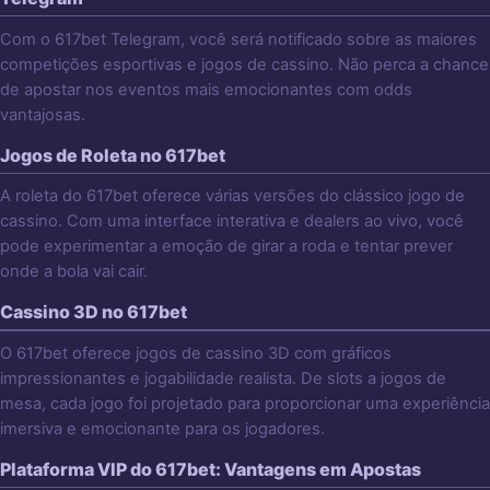
Com o 617bet Telegram, você será notificado sobre as maiores
competições esportivas e jogos de cassino. Não perca a chance
de apostar nos eventos mais emocionantes com odds
vantajosas.
Jogos de Roleta no 617bet
A roleta do 617bet oferece várias versões do clássico jogo de
cassino. Com uma interface interativa e dealers ao vivo, você
pode experimentar a emoção de girar a roda e tentar prever
onde a bola vai cair.
Cassino 3D no 617bet
O 617bet oferece jogos de cassino 3D com gráficos
impressionantes e jogabilidade realista. De slots a jogos de
mesa, cada jogo foi projetado para proporcionar uma experiência
imersiva e emocionante para os jogadores.
Plataforma VIP do 617bet: Vantagens em Apostas