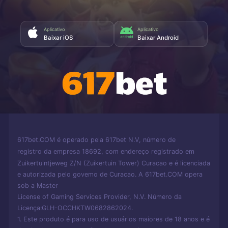
Aplicativo
Aplicativo
Baixar iOS
Baixar Android
617bet.COM é operado pela 617bet N.V, número de
registro da empresa 18692, com endereço registrado em
Zuikertuintjeweg Z/N (Zuikertuin Tower) Curacao e é licenciada
e autorizada pelo govemo de Curacao. A 617bet.COM opera
sob a Master
License of Gaming Services Provider, N.V. Número da
Licença:GLH-OCCHKTW0682862024.
1. Este produto é para uso de usuários maiores de 18 anos e é