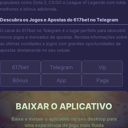
populares como Dota 2, CS:GO e League of Legends com odds
melhores e bônus adicionais.
Descubra os Jogos e Apostas do 617bet no Telegram
O canal do 617bet no Telegram é o lugar perfeito para descobrir
novos jogos e mercados de apostas. Receba informações sobre
as últimas novidades e jogos com grandes oportunidades de
apostas diretamente no seu celular.
617bet
Telegram
Vip
Bônus
App
Paga
BAIXAR O APLICATIVO
Baixe e instale o aplicativo no seu desktop para
uma experiência de jogo mais fluida