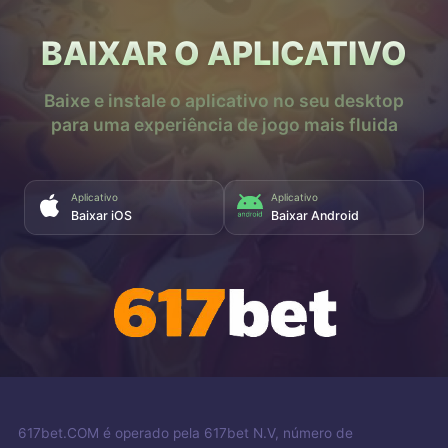
BAIXAR O APLICATIVO
Baixe e instale o aplicativo no seu desktop
para uma experiência de jogo mais fluida
Aplicativo
Aplicativo
Baixar iOS
Baixar Android
617bet.COM é operado pela 617bet N.V, número de