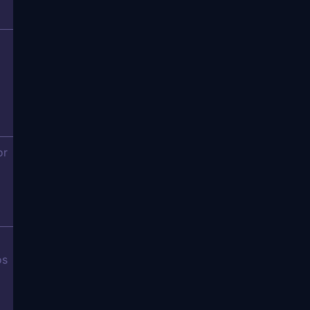
or
os