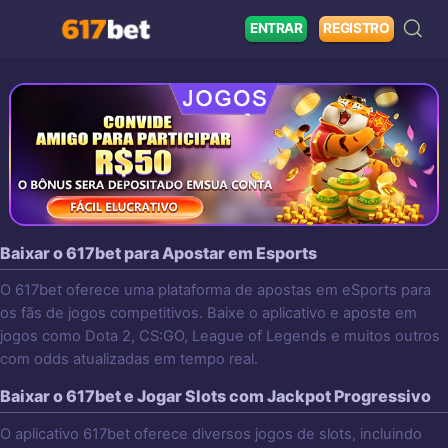
```html
ENTRAR
REGISTRO
Baixar o 617bet para Apostar em Esports
O 617bet oferece uma plataforma de apostas em eSports para
os fãs de jogos competitivos. Baixe o aplicativo e aposte em
jogos como Dota 2, CS:GO, League of Legends e muitos outros
com odds atualizadas em tempo real.
Baixar o 617bet e Jogar Slots com Jackpot Progressivo
O aplicativo 617bet oferece diversos jogos de slots, incluindo