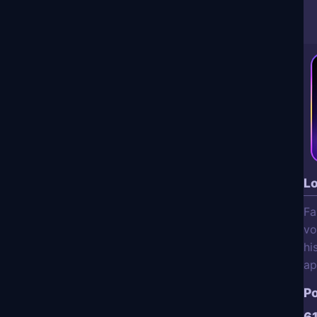
Lo
Fa
vo
hi
ap
Po
6