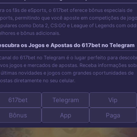
ra os fãs de eSports, o 617bet oferece bônus especiais de
ports, permitindo que você aposte em competições de jog
pulares como Dota 2, CS:GO e League of Legends com odd
lhores e bônus adicionais.
scubra os Jogos e Apostas do 617bet no Telegram
canal do 617bet no Telegram é o lugar perfeito para descobr
vos jogos e mercados de apostas. Receba informações sob
 últimas novidades e jogos com grandes oportunidades de
ostas diretamente no seu celular.
617bet
Telegram
Vip
Bônus
App
Paga