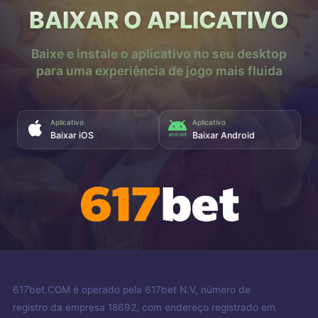
BAIXAR O APLICATIVO
Baixe e instale o aplicativo no seu desktop
para uma experiência de jogo mais fluida
Aplicativo
Aplicativo
Baixar iOS
Baixar Android
617bet.COM é operado pela 617bet N.V, número de
registro da empresa 18692, com endereço registrado em