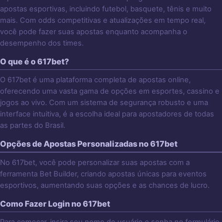
apostas esportivas, incluindo futebol, basquete, tênis e muito
mais. Com odds competitivas e atualizações em tempo real,
você pode fazer suas apostas enquanto acompanha o
desempenho dos times.
O que é o 617bet?
O 617bet é uma plataforma completa de apostas online,
oferecendo uma vasta gama de opções em esportes, cassino e
jogos ao vivo. Com um sistema de segurança robusto e uma
interface intuitiva, é a escolha ideal para apostadores de todas
as partes do Brasil.
Opções de Apostas Personalizadas no 617bet
No 617bet, você pode personalizar suas apostas com a
ferramenta Bet Builder, criando apostas únicas para eventos
esportivos, aumentando suas opções e as chances de lucro.
Como Fazer Login no 617bet