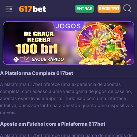
ENTRAR
REGISTRO
A Plataforma Completa 617bet
A plataforma 617bet oferece uma experiência de apostas
completa, com acesso a uma vasta gama de jogos de cassino,
apostas esportivas e eSports. Tudo isso com uma interface
intuitiva, otimizada tanto para desktop quanto para dispositivos
móveis.
Aposte em Futebol com a Plataforma 617bet
A plataforma 617bet oferece uma ampla gama de mercados de