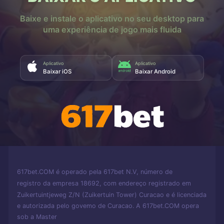
Baixe e instale o aplicativo no seu desktop para
uma experiência de jogo mais fluida
Aplicativo
Aplicativo
Baixar iOS
Baixar Android
617bet.COM é operado pela 617bet N.V, número de
registro da empresa 18692, com endereço registrado em
Zuikertuintjeweg Z/N (Zuikertuin Tower) Curacao e é licenciada
e autorizada pelo govemo de Curacao. A 617bet.COM opera
sob a Master