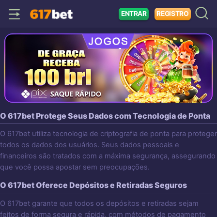
ENTRAR
REGISTRO
O 617bet Protege Seus Dados com Tecnologia de Ponta
O 617bet utiliza tecnologia de criptografia de ponta para proteger
todos os dados dos usuários. Seus dados pessoais e
financeiros são tratados com a máxima segurança, assegurando
que você possa apostar sem preocupações.
O 617bet Oferece Depósitos e Retiradas Seguros
O 617bet garante que todos os depósitos e retiradas sejam
feitos de forma segura e rápida, com métodos de pagamento