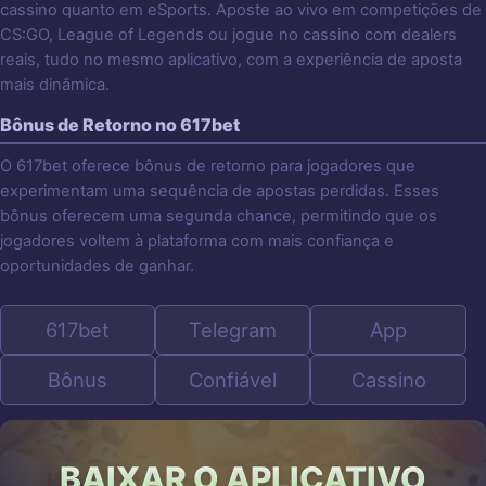
cassino quanto em eSports. Aposte ao vivo em competições de
CS:GO, League of Legends ou jogue no cassino com dealers
reais, tudo no mesmo aplicativo, com a experiência de aposta
mais dinâmica.
Bônus de Retorno no 617bet
O 617bet oferece bônus de retorno para jogadores que
experimentam uma sequência de apostas perdidas. Esses
bônus oferecem uma segunda chance, permitindo que os
jogadores voltem à plataforma com mais confiança e
oportunidades de ganhar.
617bet
Telegram
App
Bônus
Confiável
Cassino
BAIXAR O APLICATIVO