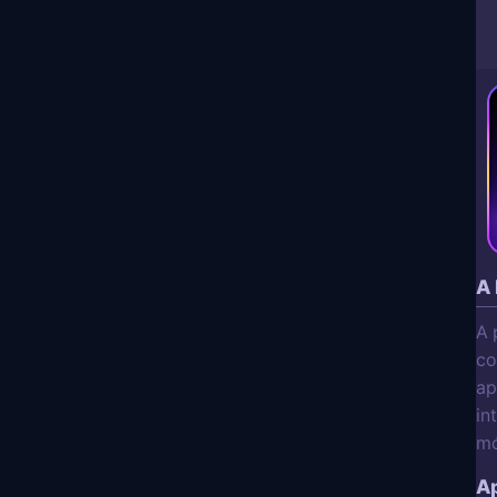
A 
A 
co
ap
in
mó
Ap