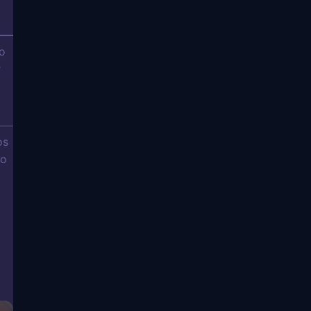
io
r
os
 o