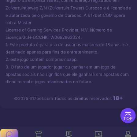
registro da empresa 18692, com endereço registrado em
Zuikertuintjeweg Z/N (Zuikertuin Tower) Curacao e é licenciada
e autorizada pelo govemo de Curacao. A 617bet.COM opera
sob a Master
License of Gaming Services Provider, N.V. Número da
Licença:GLH-OCCHKTW0682862024.
1. Este produto é para uso de usuários maiores de 18 anos e é
destinado apenas para fins de entretenimento.
2. este jogo contém compras noapp.
3. O fato de um jogador jogar ou ganhar em um jogo de
apostas sociais não significa que ele ganhará em apostas com
dinheiro real e jogos relacionados no futuro.
18+
©2025 617bet.com Todos os direitos reservados
TOP