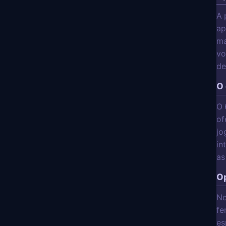
A 
ap
ma
vo
de
O 
O 
of
jo
in
as
Op
No
fe
es